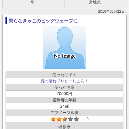
男
宮城県
2019年07月22日
乗らなきゃこのビッグウェーブに
使ったサイト
男の娘れぼりゅーしょん！
使ったお金
70000
投稿者の年齢
24
アブノーマル度
5
満足度