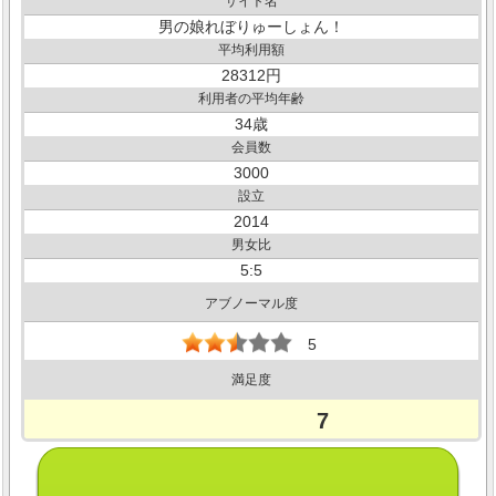
サイト名
男の娘れぼりゅーしょん！
平均利用額
28312
利用者の平均年齢
34
会員数
3000
設立
2014
男女比
5:5
アブノーマル度
5
満足度
7