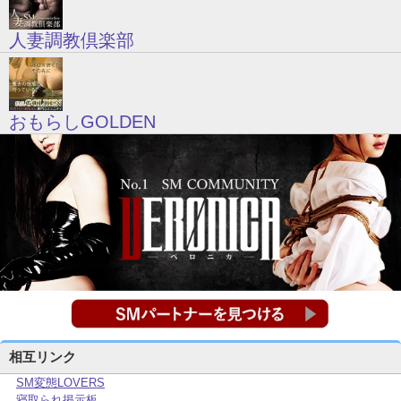
人妻調教倶楽部
おもらしGOLDEN
相互リンク
SM変態LOVERS
寝取られ掲示板