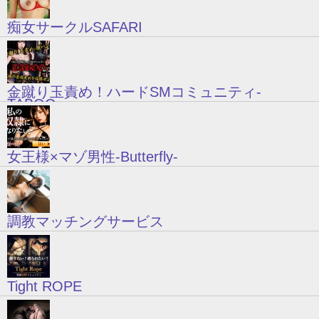
痴女サークルSAFARI
金蹴り玉責め！ハードSMコミュニティ-
TABOO-
女王様×マゾ男性-Butterfly-
調教マッチングサービス
Tight ROPE